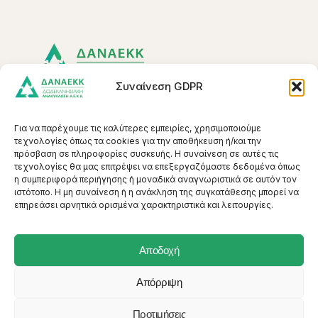
Συναίνεση GDPR
Για να παρέχουμε τις καλύτερες εμπειρίες, χρησιμοποιούμε
τεχνολογίες όπως τα cookies για την αποθήκευση ή/και την
Συλλογικό Σύστημα Εναλλακτικής
πρόσβαση σε πληροφορίες συσκευής. Η συναίνεση σε αυτές τις
Διαχείρισης ΑΕΚΚ στα Δωδεκάνησα
τεχνολογίες θα μας επιτρέψει να επεξεργαζόμαστε δεδομένα όπως
η συμπεριφορά περιήγησης ή μοναδικά αναγνωριστικά σε αυτόν τον
ιστότοπο. Η μη συναίνεση ή η ανάκληση της συγκατάθεσης μπορεί να
επηρεάσει αρνητικά ορισμένα χαρακτηριστικά και λειτουργίες.
Αποδοχή
Απόρριψη
ΔΑΝΑΕΚΚ - ΔΩΔΕΚΑΝΗΣΙΑΚΗ ΑΝΑΚΥΚΛΩΣΗ
Προτιμήσεις