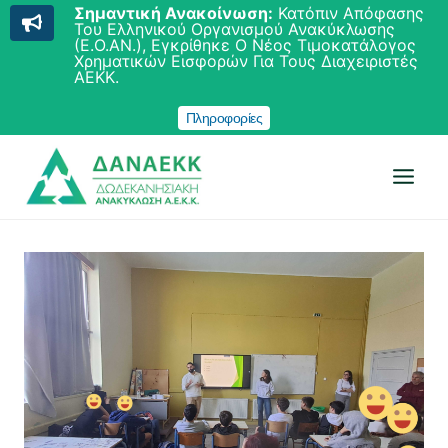
Σημαντική Ανακοίνωση:
Κατόπιν Απόφασης
Του Ελληνικού Οργανισμού Ανακύκλωσης
(Ε.Ο.ΑΝ.), Εγκρίθηκε Ο Νέος Τιμοκατάλογος
Χρηματικών Εισφορών Για Τους Διαχειριστές
ΑΕΚΚ.
Πληροφορίες
Skip
to
content