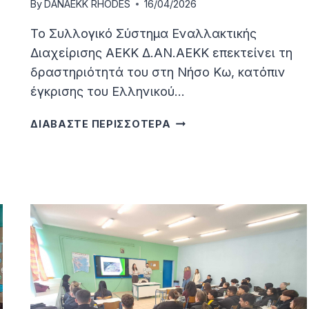
By
DANAEKK RHODES
16/04/2026
Το Συλλογικό Σύστημα Εναλλακτικής
Διαχείρισης ΑΕΚΚ Δ.ΑΝ.ΑΕΚΚ επεκτείνει τη
δραστηριότητά του στη Νήσο Κω, κατόπιν
έγκρισης του Ελληνικού…
Η
ΔΙΑΒΑΣΤΕ ΠΕΡΙΣΣΟΤΕΡΑ
ΔΑΝΑΕΚΚ
ΕΠΕΚΤΕΊΝΕΤΑΙ
ΣΤΗΝ
ΚΩ
–
ΣΕ
ΤΡΟΧΙΆ
ΥΛΟΠΟΊΗΣΗΣ
Ο
ΣΧΕΔΙΑΣΜΌΣ
ΓΙΑ