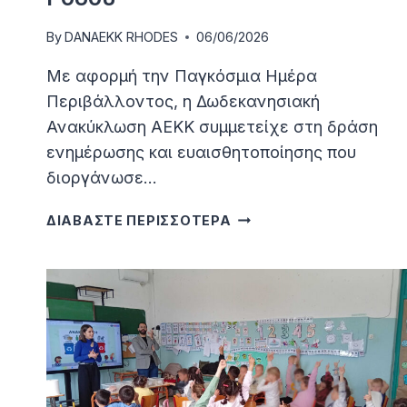
By
DANAEKK RHODES
06/06/2026
Με αφορμή την Παγκόσμια Ημέρα
Περιβάλλοντος, η Δωδεκανησιακή
Ανακύκλωση ΑΕΚΚ συμμετείχε στη δράση
ενημέρωσης και ευαισθητοποίησης που
διοργάνωσε…
Η
ΔΙΑΒΑΣΤΕ ΠΕΡΙΣΣΟΤΕΡΑ
ΔΩΔΕΚΑΝΗΣΙΑΚΉ
ΑΝΑΚΎΚΛΩΣΗ
ΑΕΚΚ
ΣΤΗΝ
ΠΑΓΚΌΣΜΙΑ
ΗΜΈΡΑ
ΠΕΡΙΒΆΛΛΟΝΤΟΣ
ΤΟΥ
ΔΉΜΟΥ