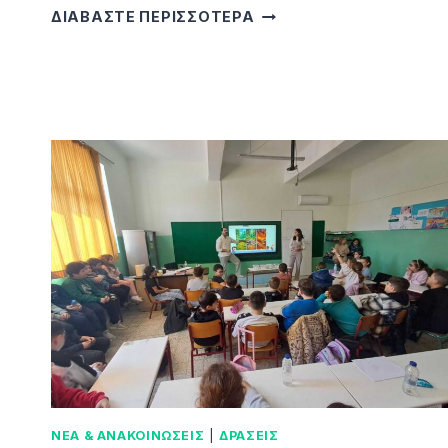
ΣΥΝΈΧΕΙΑ
ΔΙΑΒΑΣΤΕ ΠΕΡΙΣΣΟΤΕΡΑ
ΕΚΠΑΙΔΕΥΤΙΚΏΝ
ΔΡΆΣΕΩΝ
ΤΗΣ
ΔΑΝΑΕΚΚ
ΣΕ
ΣΧΟΛΙΚΈΣ
ΜΟΝΆΔΕΣ
ΤΗΣ
ΡΌΔΟΥ
ΝΕΑ & ΑΝΑΚΟΙΝΩΣΕΙΣ
|
ΔΡΑΣΕΙΣ