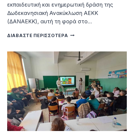
εκπαιδευτική και ενημερωτική δράση της
Δωδεκανησιακή Ανακύκλωση ΑΕΚΚ
(ΔΑΝΑΕΚΚ), αυτή τη φορά στο…
ΕΚΠΑΙΔΕΥΤΙΚΉ
ΔΙΑΒΑΣΤΕ ΠΕΡΙΣΣΟΤΕΡΑ
ΔΡΆΣΗ
ΤΗΣ
ΔΩΔΕΚΑΝΗΣΙΑΚΉΣ
ΑΝΑΚΎΚΛΩΣΗΣ
ΑΕΚΚ
(ΔΑΝΑΕΚΚ)
ΣΤΟ
ΓΕ.Λ.
ΑΦΆΝΤΟΥ
ΚΑΙ
ΣΤΟ
ΔΗΜΟΤΙΚΌ
ΠΑΡΑΔΕΙΣΊΟΥ