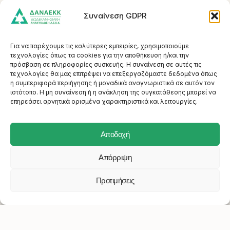
Συναίνεση GDPR
Για να παρέχουμε τις καλύτερες εμπειρίες, χρησιμοποιούμε
τεχνολογίες όπως τα cookies για την αποθήκευση ή/και την
Συλλογικό Σύστημα Εναλλακτικής
πρόσβαση σε πληροφορίες συσκευής. Η συναίνεση σε αυτές τις
Διαχείρισης ΑΕΚΚ στα Δωδεκάνησα
τεχνολογίες θα μας επιτρέψει να επεξεργαζόμαστε δεδομένα όπως
η συμπεριφορά περιήγησης ή μοναδικά αναγνωριστικά σε αυτόν τον
ιστότοπο. Η μη συναίνεση ή η ανάκληση της συγκατάθεσης μπορεί να
επηρεάσει αρνητικά ορισμένα χαρακτηριστικά και λειτουργίες.
Αποδοχή
Απόρριψη
ΔΑΝΑΕΚΚ - ΔΩΔΕΚΑΝΗΣΙΑΚΗ ΑΝΑΚΥΚΛΩΣΗ
Προτιμήσεις
Α.Ε.Κ.Κ. © 2026
Web Development by
apostolas.gr