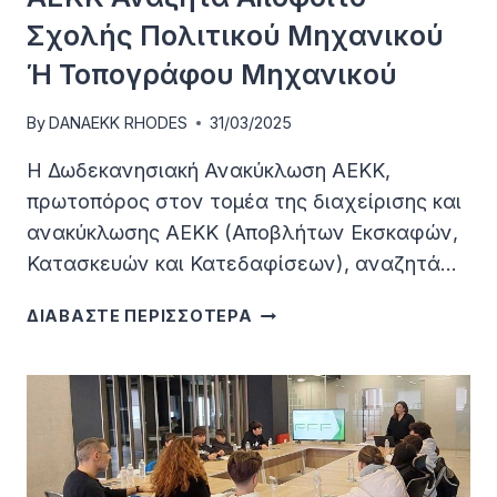
Σχολής Πολιτικού Μηχανικού
Ή Τοπογράφου Μηχανικού
By
DANAEKK RHODES
31/03/2025
Η Δωδεκανησιακή Ανακύκλωση ΑΕΚΚ,
πρωτοπόρος στον τομέα της διαχείρισης και
ανακύκλωσης ΑΕΚΚ (Αποβλήτων Εκσκαφών,
Κατασκευών και Κατεδαφίσεων), αναζητά…
Η
ΔΙΑΒΑΣΤΕ ΠΕΡΙΣΣΟΤΕΡΑ
ΔΩΔΕΚΑΝΗΣΙΑΚΉ
ΑΝΑΚΎΚΛΩΣΗ
ΑΕΚΚ
ΑΝΑΖΗΤΆ
ΑΠΌΦΟΙΤΟ
ΣΧΟΛΉΣ
ΠΟΛΙΤΙΚΟΎ