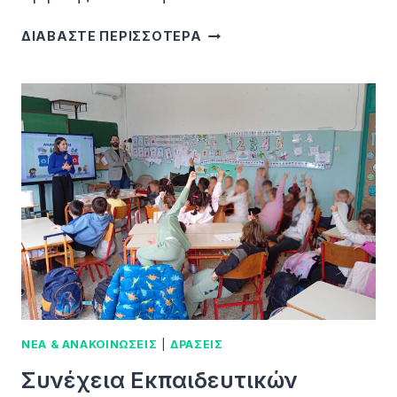
Η
ΔΙΑΒΑΣΤΕ ΠΕΡΙΣΣΟΤΕΡΑ
ΔΑΝΑΕΚΚ
ΕΠΕΚΤΕΊΝΕΤΑΙ
ΣΤΗΝ
ΚΩ
–
ΣΕ
ΤΡΟΧΙΆ
ΥΛΟΠΟΊΗΣΗΣ
Ο
ΣΧΕΔΙΑΣΜΌΣ
ΓΙΑ
ΤΑ
ΔΩΔΕΚΆΝΗΣΑ
ΝΕΑ & ΑΝΑΚΟΙΝΩΣΕΙΣ
|
ΔΡΑΣΕΙΣ
Συνέχεια Εκπαιδευτικών