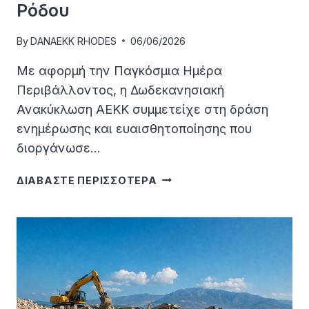
Ρόδου
By
DANAEKK RHODES
06/06/2026
Με αφορμή την Παγκόσμια Ημέρα
Περιβάλλοντος, η Δωδεκανησιακή
Ανακύκλωση ΑΕΚΚ συμμετείχε στη δράση
ενημέρωσης και ευαισθητοποίησης που
διοργάνωσε…
Η
ΔΙΑΒΑΣΤΕ ΠΕΡΙΣΣΟΤΕΡΑ
ΔΩΔΕΚΑΝΗΣΙΑΚΉ
ΑΝΑΚΎΚΛΩΣΗ
ΑΕΚΚ
ΣΤΗΝ
ΠΑΓΚΌΣΜΙΑ
ΗΜΈΡΑ
ΠΕΡΙΒΆΛΛΟΝΤΟΣ
ΤΟΥ