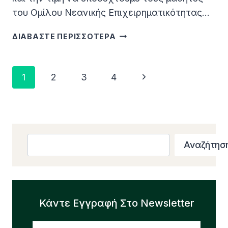
του Ομίλου Νεανικής Επιχειρηματικότητας…
ΔΙΑΒΑΣΤΕ ΠΕΡΙΣΣΟΤΕΡΑ
ΕΚΠΑΙΔΕΥΤΙΚΉ
ΕΠΊΣΚΕΨΗ
ΤΟΥ
Page
Next
1
2
3
4
ΟΜΊΛΟΥ
Navigation
ΕΠΙΧΕΙΡΗΜΑΤΙΚΌΤΗΤΑΣ
Page
ΤΟΥ
ΣΧΟΛΕΊΟΥ
ΡΟΔΙΩΝ
Search
ΠΑΙΔΕΙΑ
Αναζήτησ
ΣΤΗ
ΔΑΝΑΕΚΚ
Κάντε Εγγραφή Στο Newsletter