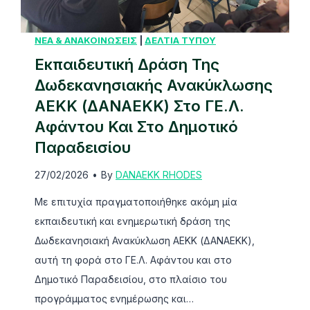
ι
ο
Ρ
δ
ί
ό
ε
ΝΕΑ & ΑΝΑΚΟΙΝΩΣΕΙΣ
|
ΔΕΛΤΙΑ ΤΥΠΟΥ
η
δ
υ
Εκπαιδευτική Δράση Της
σ
ο
τ
η
Δωδεκανησιακής Ανακύκλωσης
υ
ι
ς
ΑΕΚΚ (ΔΑΝΑΕΚΚ) Στο ΓΕ.Λ.
κ
ο
Αφάντου Και Στο Δημοτικό
ώ
σ
Παραδεισίου
ν
χ
27/02/2026
•
By
DANAEKK RHODES
δ
ε
ρ
δ
Με επιτυχία πραγματοποιήθηκε ακόμη μία
ά
ι
εκπαιδευτική και ενημερωτική δράση της
σ
α
Δωδεκανησιακή Ανακύκλωση ΑΕΚΚ (ΔΑΝΑΕΚΚ),
ε
σ
αυτή τη φορά στο ΓΕ.Λ. Αφάντου και στο
ω
μ
Δημοτικό Παραδεισίου, στο πλαίσιο του
ν
ό
προγράμματος ενημέρωσης και…