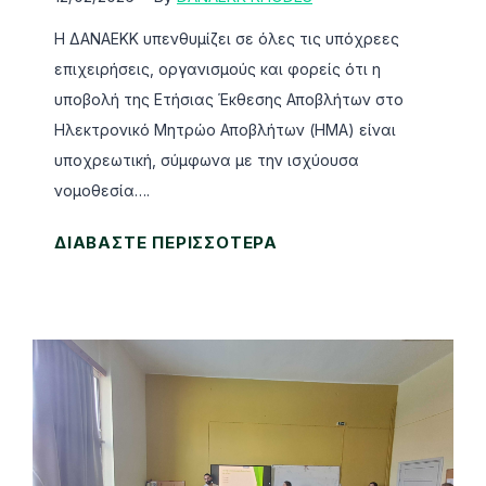
Κ
ε
Κ
ν
Η ΔΑΝΑΕΚΚ υπενθυμίζει σε όλες τις υπόχρεες
(
η
επιχειρήσεις, οργανισμούς και φορείς ότι η
Δ
μ
υποβολή της Ετήσιας Έκθεσης Αποβλήτων στο
Α
έ
Ηλεκτρονικό Μητρώο Αποβλήτων (ΗΜΑ) είναι
Ν
ρ
υποχρεωτική, σύμφωνα με την ισχύουσα
Α
ω
νομοθεσία….
Ε
σ
Υ
ΔΙΑΒΑΣΤΕ ΠΕΡΙΣΣΟΤΕΡΑ
Κ
η
π
Κ
ς
ο
)
κ
χ
σ
α
ρ
τ
ι
ε
ο
ε
ω
Γ
κ
τ
Ε
π
ι