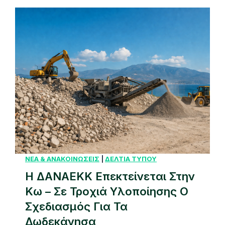
δ
ε
κ
α
ν
η
σ
ι
α
κ
ή
Α
ΝΕΑ & ΑΝΑΚΟΙΝΩΣΕΙΣ
|
ΔΕΛΤΙΑ ΤΥΠΟΥ
ν
Η ΔΑΝΑΕΚΚ Επεκτείνεται Στην
α
Κω – Σε Τροχιά Υλοποίησης Ο
κ
Σχεδιασμός Για Τα
ύ
Δωδεκάνησα