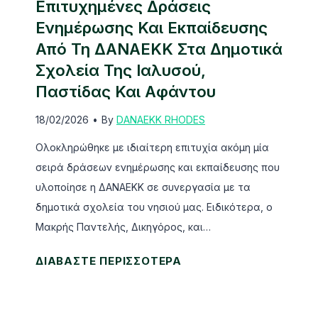
ι
σ
Επιτυχημένες Δράσεις
κ
η
Ενημέρωσης Και Εκπαίδευσης
έ
τ
Από Τη ΔΑΝΑΕΚΚ Στα Δημοτικά
ς
η
Σχολεία Της Ιαλυσού,
μ
ς
Παστίδας Και Αφάντου
ο
Δ
18/02/2026
•
By
DANAEKK RHODES
ν
ω
ά
δ
Ολοκληρώθηκε με ιδιαίτερη επιτυχία ακόμη μία
δ
ε
σειρά δράσεων ενημέρωσης και εκπαίδευσης που
ε
κ
υλοποίησε η ΔΑΝΑΕΚΚ σε συνεργασία με τα
ς
α
δημοτικά σχολεία του νησιού μας. Ειδικότερα, ο
τ
ν
Μακρής Παντελής, Δικηγόρος, και…
η
η
ς
σ
Ε
ΔΙΑΒΑΣΤΕ ΠΕΡΙΣΣΟΤΕΡΑ
Ρ
ι
π
ό
α
ι