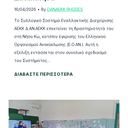
κ
16/04/2026
•
By
DANAEKK RHODES
λ
ω
Το Συλλογικό Σύστημα Εναλλακτικής Διαχείρισης
σ
ΑΕΚΚ Δ.ΑΝ.ΑΕΚΚ επεκτείνει τη δραστηριότητά του
η
στη Νήσο Κω, κατόπιν έγκρισης του Ελληνικού
Α
Οργανισμού Ανακύκλωσης (Ε.Ο.ΑΝ.). Αυτή η
Ε
εξέλιξη εντάσσεται στον συνολικό σχεδιασμό
Κ
του Συστήματος…
Κ
Η
ΔΙΑΒΑΣΤΕ ΠΕΡΙΣΣΟΤΕΡΑ
σ
Δ
τ
Α
η
Ν
ν
Α
Π
Ε
α
Κ
γ