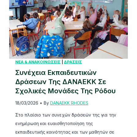
Κ
κ
ε
ό
π
σ
ε
μ
κ
ι
τ
α
ε
Η
ί
ΝΕΑ & ΑΝΑΚΟΙΝΩΣΕΙΣ
|
ΔΡΑΣΕΙΣ
μ
ν
έ
Συνέχεια Εκπαιδευτικών
ε
ρ
Δράσεων Της ΔΑΝΑΕΚΚ Σε
τ
α
Σχολικές Μονάδες Της Ρόδου
α
Π
18/03/2026
•
By
DANAEKK RHODES
ι
ε
σ
ρ
Στο πλαίσιο των συνεχών δράσεών της για την
τ
ι
ενημέρωση και ευαισθητοποίηση της
η
β
εκπαιδευτικής κοινότητας και των μαθητών σε